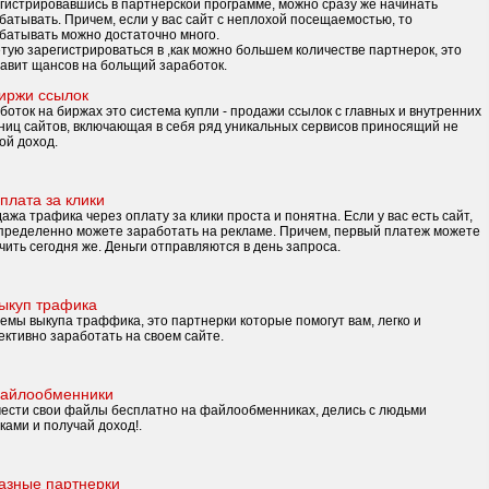
гистрировавшись в партнерской программе, можно сразу же начинать
батывать. Причем, если у вас сайт с неплохой посещаемостью, то
батывать можно достаточно много.
тую зарегистрироваться в ,как можно большем количестве партнерок, это
авит щансов на больщий заработок.
иржи ссылок
боток на биржах это система купли - продажи ссылок с главных и внутренних
ниц сайтов, включающая в себя ряд уникальных сервисов приносящий не
ой доход.
плата за клики
ажа трафика через оплату за клики проста и понятна. Если у вас есть сайт,
пределенно можете заработать на рекламе. Причем, первый платеж можете
чить сегодня же. Деньги отправляются в день запроса.
ыкуп трафика
емы выкупа траффика, это партнерки которые помогут вам, легко и
ктивно заработать на своем сайте.
айлообменники
ести свои файлы бесплатно на файлообменниках, делись с людьми
ками и получай доход!.
азные партнерки