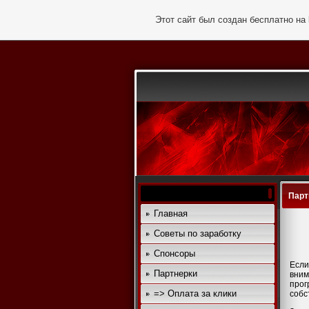
Этот сайт был создан бесплатно на
Парт
Главная
Cоветы по заработку
Спонсоры
Если
Партнерки
вним
прог
=> Оплата за клики
собс