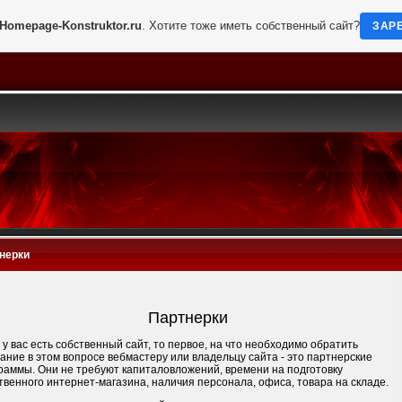
Homepage-Konstruktor.ru
. Хотите тоже иметь собственный сайт?
ЗАР
нерки
Партнерки
 у вас есть собственный сайт, то первое, на что необходимо обратить
ание в этом вопросе вебмастеру или владельцу сайта - это партнерские
раммы. Они не требуют капиталовложений, времени на подготовку
твенного интернет-магазина, наличия персонала, офиса, товара на складе.