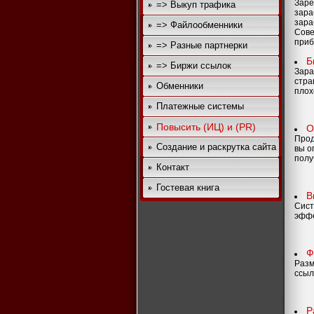
Заре
=> Выкуп трафика
зара
зара
=> Файлообменники
Сове
приб
=> Разные партнерки
Б
=> Биржи ссылок
Зара
стра
Обменники
плох
Платежные системы
Повысить (ИЦ) и (PR)
О
Прод
Создание и раскрутка сайта
вы о
полу
Контакт
Гостевая книга
В
Сист
эффе
Ф
Разм
ссыл
Р